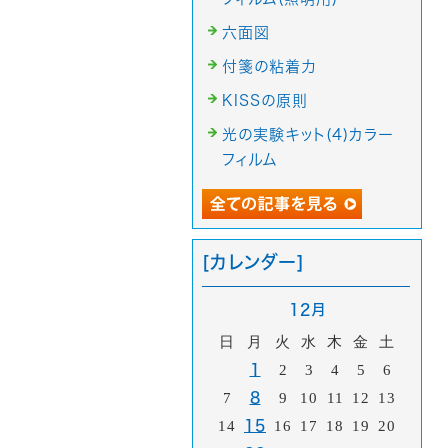
六面図
付箋の粘着力
KISSの原則
光の実験キット(4)カラー
フィルム
[カレンダー]
12月
日
月
火
水
木
金
土
1
2
3
4
5
6
7
8
9
10
11
12
13
14
15
16
17
18
19
20