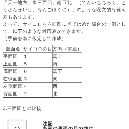
「天一地六、東三西四、南五北二（てんいちちろく、と
うさんせいし、なんごほくに）」のような呪文的な覚え
方もあります。
よって、サイコロを六面図に当てはめた場合の一例とし
て、以下のような対応表ができます。
（手前を南に仮定して作成）
図面名
サイコロの目
方向（前述）
平面図
１
真上
正面図
５
南
底面図
６
真下
右側面図
３
東
左側面図
４
西
背面図
２
北
3.三面図との比較