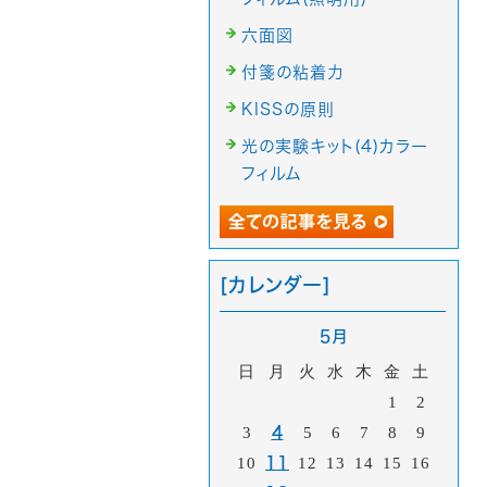
六面図
付箋の粘着力
KISSの原則
光の実験キット(4)カラー
フィルム
[カレンダー]
5月
日
月
火
水
木
金
土
1
2
3
4
5
6
7
8
9
10
11
12
13
14
15
16