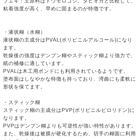
フエキ：主原料はトウモロコシ。タピオカと比較して、
粘着強度が高く、早めに固まるのが特徴です。
・液状糊（水糊）
液状糊の主成分はPVAL(ポリビニルアルコール)になり
ます。
乾燥後の強度はデンプン糊やスティック糊より強力で、
紙の補修に適しています。
PVALは木工用ボンドにも利用されているようです。
塗布面はしなやかな特徴も持っており、湾曲にも柔軟に
形状を保てます。
・スティック糊
スティック糊の主成分はPVP(ポリビニルピロリドン)に
なります。
PVPはデンプン糊よりも可逆性が強い特性があります。
また、乾燥後は被膜が硬化するため、切手の糊面に利用