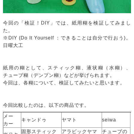
今回の「検証！DIY」では、紙用糊を検証してみまし
た。
※DIY (Do It Yourself ：できることは自分で行おう)。
日曜大工
紙用の糊として、スティック糊、液状糊（水糊）、
チューブ糊（デンプン糊）などが挙げられます。
今回は、各糊について、検証してみたいと思います。
今回比較したのは、以下の商品です。
メー
キャンドゥ
ヤマト
seiwa
カー
固形スティック
アラビックヤマ
チューブの