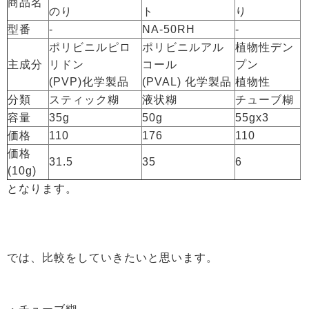
商品名
のり
ト
り
型番
-
NA-50RH
-
ポリビニルピロ
ポリビニルアル
植物性デン
主成分
リドン
コール
プン
(PVP)化学製品
(PVAL) 化学製品
植物性
分類
スティック糊
液状糊
チューブ糊
容量
35g
50g
55gx3
価格
110
176
110
価格
31.5
35
6
(10g)
となります。
では、比較をしていきたいと思います。