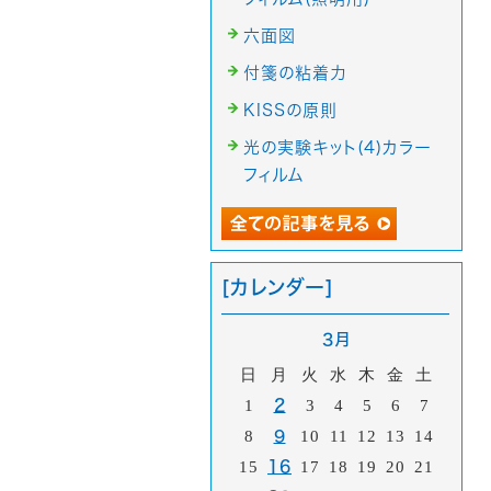
六面図
付箋の粘着力
KISSの原則
光の実験キット(4)カラー
フィルム
[カレンダー]
3月
日
月
火
水
木
金
土
1
2
3
4
5
6
7
8
9
10
11
12
13
14
15
16
17
18
19
20
21