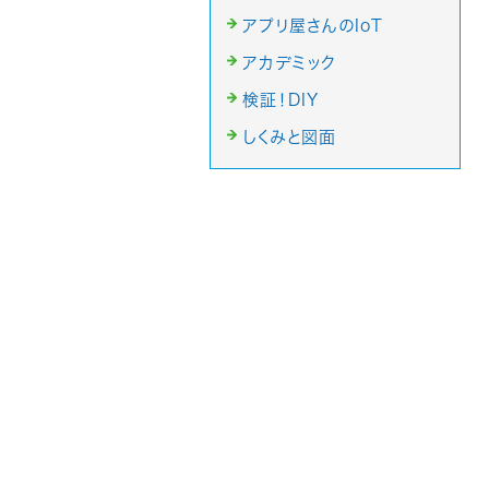
アプリ屋さんのIoT
アカデミック
検証！DIY
しくみと図面