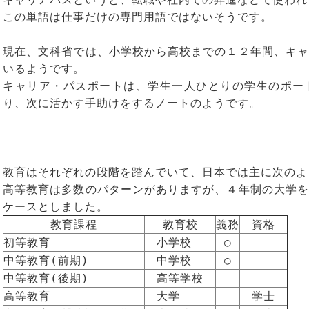
この単語は仕事だけの専門用語ではないそうです。
現在、文科省では、小学校から高校までの１２年間、キャ
いるようです。
キャリア・パスポートは、学生一人ひとりの学生のポー
り、次に活かす手助けをするノートのようです。
教育はそれぞれの段階を踏んでいて、日本では主に次のよ
高等教育は多数のパターンがありますが、４年制の大学を
ケースとしました。
教育課程
教育校
義務
資格
初等教育
　小学校　
○
中等教育(前期)
　中学校　
○
中等教育(後期)
　高等学校　
高等教育
　大学　
　学士　