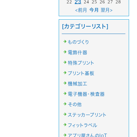
22
23
24
25
26
27
28
<前月
今月
翌月>
[カテゴリーリスト]
ものづくり
電飾什器
特殊プリント
プリント基板
機械加工
電子機器・検査器
その他
ステッカープリント
フィットラベル
アプリ屋さんのIoT