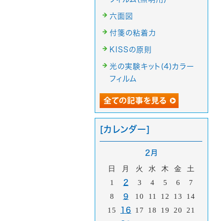
六面図
付箋の粘着力
KISSの原則
光の実験キット(4)カラー
フィルム
[カレンダー]
2月
日
月
火
水
木
金
土
1
2
3
4
5
6
7
8
9
10
11
12
13
14
15
16
17
18
19
20
21