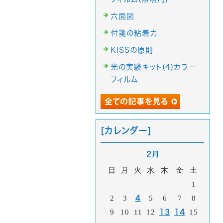
六面図
付箋の粘着力
KISSの原則
光の実験キット(4)カラー
フィルム
[カレンダー]
2月
日
月
火
水
木
金
土
1
2
3
4
5
6
7
8
9
10
11
12
13
14
15