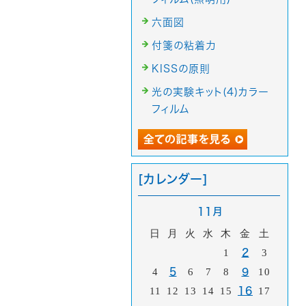
六面図
付箋の粘着力
KISSの原則
光の実験キット(4)カラー
フィルム
[カレンダー]
11月
日
月
火
水
木
金
土
1
2
3
4
5
6
7
8
9
10
11
12
13
14
15
16
17